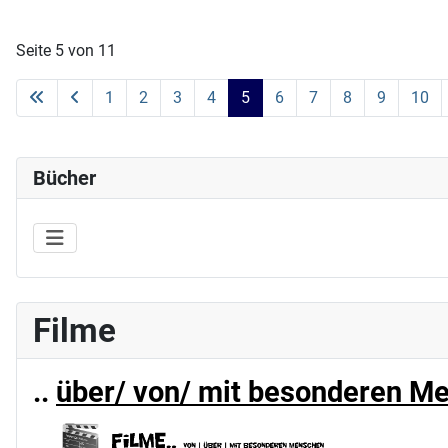
Seite 5 von 11
1
2
3
4
5
6
7
8
9
10
Bücher
Filme
..
über/ von/ mit besonderen M