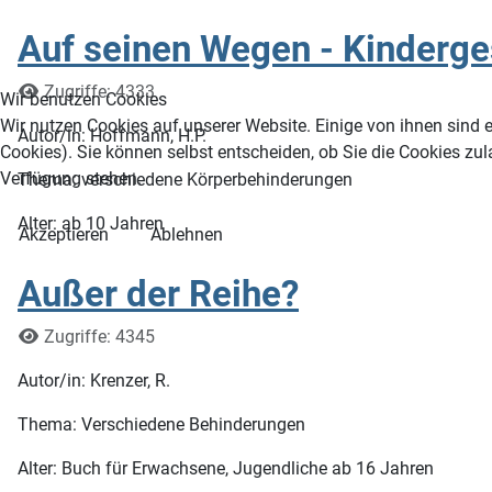
Auf seinen Wegen - Kinderge
Details
Zugriffe: 4333
Wir benutzen Cookies
Wir nutzen Cookies auf unserer Website. Einige von ihnen sind e
Autor/in: Hoffmann, H.P.
Cookies). Sie können selbst entscheiden, ob Sie die Cookies zul
Verfügung stehen.
Thema: verschiedene Körperbehinderungen
Alter: ab 10 Jahren
Akzeptieren
Ablehnen
Außer der Reihe?
Details
Zugriffe: 4345
Autor/in: Krenzer, R.
Thema: Verschiedene Behinderungen
Alter: Buch für Erwachsene, Jugendliche ab 16 Jahren