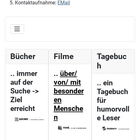
Kontaktaufnahme:
EMail
Bücher
Filme
Tagebuc
h
.. immer
..
über/
auf der
von/ mit
.. ein
Suche ->
besonder
Tagebuch
Ziel
en
für
erreicht
Mensche
humorvoll
n
e Leser