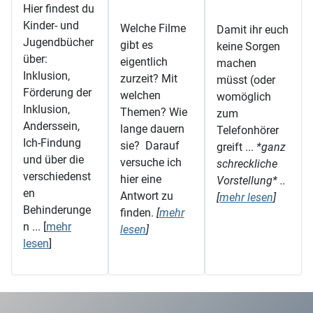
Hier findest du
Kinder- und
Welche Filme
Damit ihr euch
Jugendbücher
gibt es
keine Sorgen
über:
eigentlich
machen
Inklusion,
zurzeit? Mit
müsst (oder
Förderung der
welchen
womöglich
Inklusion,
Themen? Wie
zum
Anderssein,
lange dauern
Telefonhörer
Ich-Findung
sie? Darauf
greift ...
*ganz
und über die
versuche ich
schreckliche
verschiedenst
hier eine
Vorstellung* ..
en
Antwort zu
[
mehr lesen
]
Behinderunge
finden.
[
mehr
n ... [
mehr
lesen
]
lesen
]