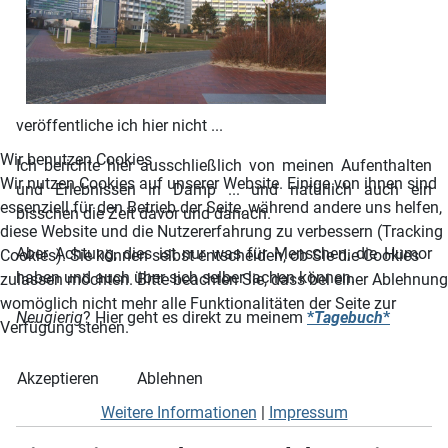
veröffentliche ich hier nicht ...
Wir benutzen Cookies
Ich berichte hier ausschließlich von meinen Aufenthalten
Wir nutzen Cookies auf unserer Website. Einige von ihnen sind
und Erlebnissen in Damp ... und natürlich auch ein
essenziell für den Betrieb der Seite, während andere uns helfen,
bisschen die Zeit davor und danach.
diese Website und die Nutzererfahrung zu verbessern (Tracking
Aber Achtung, dies ist nur was für Menschen, die Humor
Cookies). Sie können selbst entscheiden, ob Sie die Cookies
haben und auch über sich selber lachen können.
zulassen möchten. Bitte beachten Sie, dass bei einer Ablehnung
womöglich nicht mehr alle Funktionalitäten der Seite zur
Neugierig
? Hier geht es direkt zu meinem
*
Tagebuch
*
Verfügung stehen.
Akzeptieren
Ablehnen
Weitere Informationen
|
Impressum