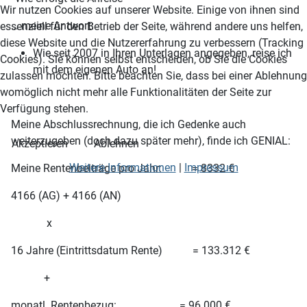
Wir nutzen Cookies auf unserer Website. Einige von ihnen sind
… meine Antwort:
essenziell für den Betrieb der Seite, während andere uns helfen,
diese Website und die Nutzererfahrung zu verbessern (Tracking
Wie seit 2007 in Ihren Unterlagen angegeben, reise ich
Cookies). Sie können selbst entscheiden, ob Sie die Cookies
mit dem eigenen Auto an!
zulassen möchten. Bitte beachten Sie, dass bei einer Ablehnung
womöglich nicht mehr alle Funktionalitäten der Seite zur
Verfügung stehen.
Meine Abschlussrechnung, die ich Gedenke auch
weiterzugeben (doch dazu später mehr), finde ich GENIAL:
Akzeptieren
Ablehnen
Weitere Informationen
|
Impressum
Meine Rentenbeiträge pro Jahr: = 8332 €
4166 (AG) + 4166 (AN)
x
16 Jahre (Eintrittsdatum Rente) = 133.312 €
+
monatl. Rentenbezug: = 96.000 €