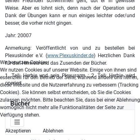
seinen Freunden schwimmen geht, übt er in gewisser
Weise. Aber es lohnt sich, denn nach der Operation und
Dank der Übungen kann er nun einiges leichter oder/und
besser, die vorher nicht gingen.
Jahr: 20007
Anmerkung: Veröffentlicht von und zu bestellen bei
Plexuskinder e.V. (
www.Plexuskinder.de
) Herzlichen Dank
Wir benutzen Cookies
für den Hinweis und das Zusenden der Bücher.
Wir nutzen Cookies auf unserer Website. Einige von ihnen sind
1. Teil: Herbie und sein Plexusarm ; 2. Teil: Herbie wird
essenziell für den Betrieb der Seite, während andere uns helfen,
operiert
diese Website und die Nutzererfahrung zu verbessern (Tracking
Cookies). Sie können selbst entscheiden, ob Sie die Cookies
zulassen möchten. Bitte beachten Sie, dass bei einer Ablehnung
Bücher
womöglich nicht mehr alle Funktionalitäten der Seite zur
Verfügung stehen.
Akzeptieren
Ablehnen