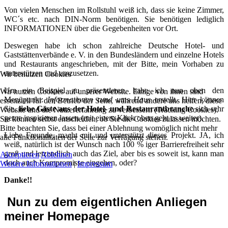
Von vielen Menschen im Rollstuhl weiß ich, dass sie keine Zimmer,
WC´s etc. nach DIN-Norm benötigen. Sie benötigen lediglich
INFORMATIONEN über die Gegebenheiten vor Ort.
Deswegen habe ich schon zahlreiche Deutsche Hotel- und
Gaststättenverbände e. V. in den Bundesländern und einzelne Hotels
und Restaurants angeschrieben, mit der Bitte, mein Vorhaben zu
unterstützen und umzusetzen.
Wir benutzen Cookies
Um ein Beispiel zu präsentieren, habe ich nun oben den
Wir nutzen Cookies auf unserer Website. Einige von ihnen sind
Menüpunkt:
Informationen rund ums Haus
erstellt. Hier können
essenziell für den Betrieb der Seite, während andere uns helfen, diese
Sie,
liebe Gäste aus der Hotel- und Restaurantbranche
sich sehr
Website und die Nutzererfahrung zu verbessern (Tracking Cookies).
gerne inspirieren lassen (mit einem Klick oben geht es weiter).
Sie können selbst entscheiden, ob Sie die Cookies zulassen möchten.
Bitte beachten Sie, dass bei einer Ablehnung womöglich nicht mehr
Liebe Freunde, macht mit und unterstützt dieses Projekt. JA, ich
alle Funktionalitäten der Seite zur Verfügung stehen.
weiß, natürlich ist der Wunsch nach 100 % iger Barrierefreiheit sehr
groß und letzendlich auch das Ziel, aber bis es soweit ist, kann man
Akzeptieren
Ablehnen
doch auch Kompromisse eingehen, oder?
Weitere Informationen
|
Impressum
Danke!!
Nun zu dem eigentlichen Anliegen
meiner Homepage