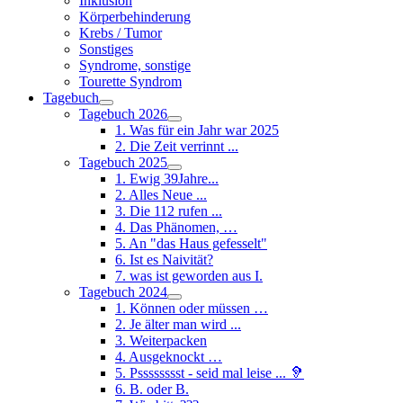
Inklusion
Körperbehinderung
Krebs / Tumor
Sonstiges
Syndrome, sonstige
Tourette Syndrom
Tagebuch
Tagebuch 2026
1. Was für ein Jahr war 2025
2. Die Zeit verrinnt ...
Tagebuch 2025
1. Ewig 39Jahre...
2. Alles Neue ...
3. Die 112 rufen ...
4. Das Phänomen, …
5. An "das Haus gefesselt"
6. Ist es Naivität?
7. was ist geworden aus I.
Tagebuch 2024
1. Können oder müssen …
2. Je älter man wird ...
3. Weiterpacken
4. Ausgeknockt …
5. Psssssssst - seid mal leise ... 🦻
6. B. oder B.