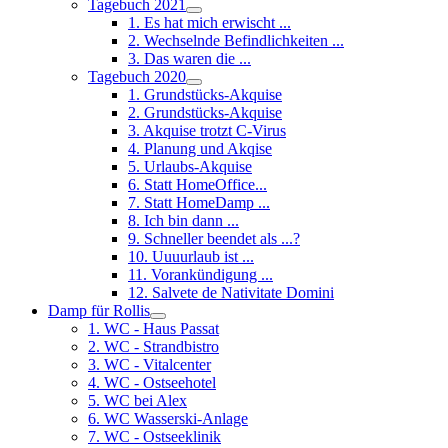
Tagebuch 2021
1. Es hat mich erwischt ...
2. Wechselnde Befindlichkeiten ...
3. Das waren die ...
Tagebuch 2020
1. Grundstücks-Akquise
2. Grundstücks-Akquise
3. Akquise trotzt C-Virus
4. Planung und Akqise
5. Urlaubs-Akquise
6. Statt HomeOffice...
7. Statt HomeDamp ...
8. Ich bin dann ...
9. Schneller beendet als ...?
10. Uuuurlaub ist ...
11. Vorankündigung ...
12. Salvete de Nativitate Domini
Damp für Rollis
1. WC - Haus Passat
2. WC - Strandbistro
3. WC - Vitalcenter
4. WC - Ostseehotel
5. WC bei Alex
6. WC Wasserski-Anlage
7. WC - Ostseeklinik