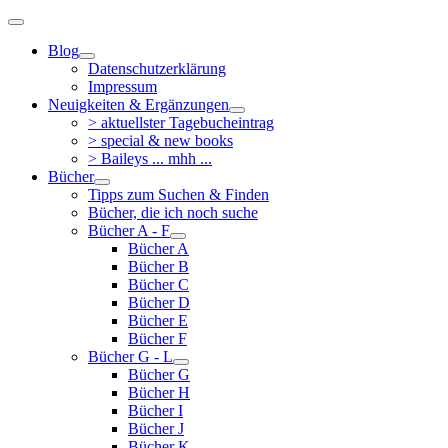
Blog
Datenschutzerklärung
Impressum
Neuigkeiten & Ergänzungen
> aktuellster Tagebucheintrag
> special & new books
> Baileys ... mhh ...
Bücher
Tipps zum Suchen & Finden
Bücher, die ich noch suche
Bücher A - F
Bücher A
Bücher B
Bücher C
Bücher D
Bücher E
Bücher F
Bücher G - L
Bücher G
Bücher H
Bücher I
Bücher J
Bücher K