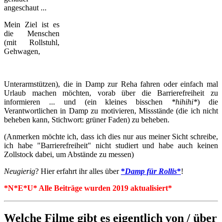
angeschaut ...
Mein Ziel ist es
die Menschen
(mit Rollstuhl,
Gehwagen,
Unterarmstützen), die in Damp zur Reha fahren oder einfach mal
Urlaub machen möchten, vorab über die Barrierefreiheit zu
informieren ... und (ein kleines bisschen
*hihihi*
) die
Verantwortlichen in Damp zu motivieren, Missstände (die ich nicht
beheben kann, Stichwort: grüner Faden) zu beheben.
(Anmerken möchte ich, dass ich dies nur aus meiner Sicht schreibe,
ich habe "Barrierefreiheit" nicht studiert und habe auch keinen
Zollstock dabei, um Abstände zu messen)
Neugierig
? Hier erfahrt ihr alles über
*
Damp für Rollis
*
!
*N*E*U* Alle Beiträge wurden 2019 aktualisiert*
Welche
Filme
gibt es eigentlich von / über