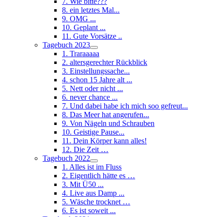
7. Wie bitte???
8. ein letztes Mal...
9. OMG ...
10. Geplant ...
11. Gute Vorsätze ..
Tagebuch 2023
1. Traraaaaa
2. altersgerechter Rückblick
3. Einstellungssache...
4. schon 15 Jahre alt ...
5. Nett oder nicht ...
6. never chance ...
7. Und dabei habe ich mich soo gefreut...
8. Das Meer hat angerufen...
9. Von Nägeln und Schrauben
10. Geistige Pause...
11. Dein Körper kann alles!
12. Die Zeit …
Tagebuch 2022
1. Alles ist im Fluss
2. Eigentlich hätte es …
3. Mit Ü50 ...
4. Live aus Damp ...
5. Wäsche trocknet …
6. Es ist soweit ...