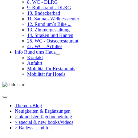
8. WC - DLRG
9. Rollistrand - DLRG
10. Endeckerbad
11. Sauna - Wellnesscenter
12. Rund um´s Bike ...
13. Zimmergestaltung
14. Straßen und Kanten
25. WC - Ostseerestaurant
41. WC - Achilles
Info Rund ums Haus
Kontakt
Anfahrt
Mobilität für Restaurants
Mobilität für Hotels
Themen-Blog
Neuigkeiten & Ergänzungen
> aktuellster Tagebucheintrag
> special & new books/videos
> Baileys ... mhh ...